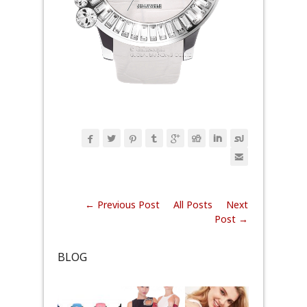









← Previous Post
All Posts
Next
Post →
BLOG