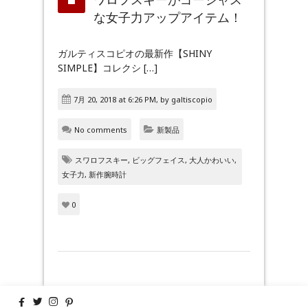
な女子力アップアイテム！
ガルティスコピオの最新作【SHINY
SIMPLE】コレクシ […]
7月 20, 2018 at 6:26 PM, by
galtiscopio
No comments
新製品
スワロフスキー
,
ビッグフェイス
,
大人かわいい
,
女子力
,
新作腕時計
0



