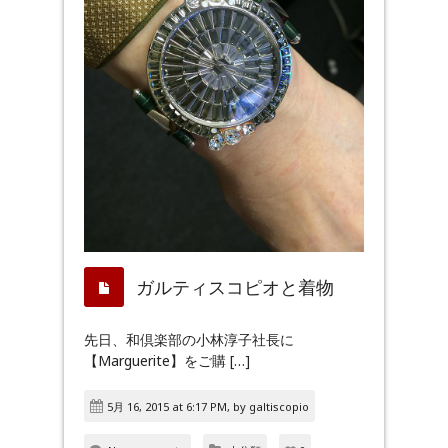
ガルティスコピオと着物
先日、和倶楽部の小林淳子社長に
【Marguerite】をご購 […]
5月 16, 2015 at 6:17 PM, by
galtiscopio