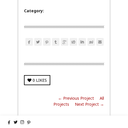
Category:









0
LIKES
← Previous Project
All
Projects
Next Project →



