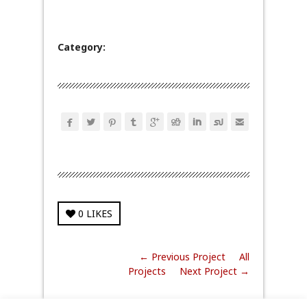
Category:









0
LIKES
← Previous Project
All
Projects
Next Project →